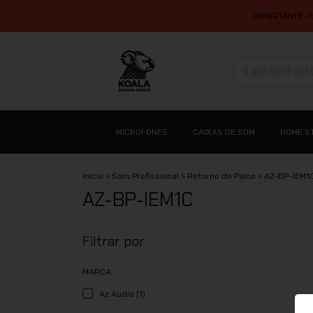
IMPORTANTE: 
MICROFONES
CAIXAS DE SOM
HOME S
Início
>
Som Profissional
>
Retorno de Palco
>
AZ-BP-IEM1
AZ-BP-IEM1C
Filtrar por
MARCA
Az Audio (1)