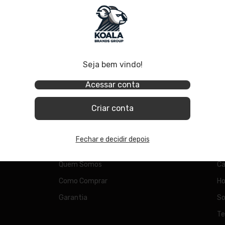
 Retorno de
Seja bem vindo!
em Fio AZ Audio
Bodypack com
Acessar conta
Criar conta
Institucional
N
Fechar e decidir depois
Como funciona a Revenda Koala
Mi
Quem Somos
Ca
Como Comprar
Ho
Garantia
So
Te