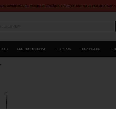
PARA CONDIÇÕES ESPECIAIS DE REVENDA, ENTRE EM CONTATO PELO WHATSAPP (
TUDIO
SOM PROFISSIONAL
TECLADOS
TOCA DISCOS
SOM
C