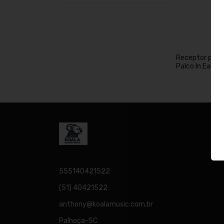
Receptor para
Palco In Ear s
AZ-BP-IEM1C 
Fone
555140421522
(51) 40421522
anthony@koalamusic.com.br
Palhoça-SC