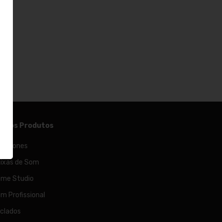
ossos Produtos
crofones
ixas de Som
me Studio
m Profissional
clados