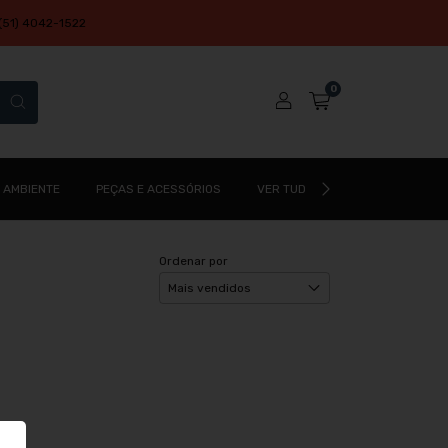
51) 4042-1522
0
 AMBIENTE
PEÇAS E ACESSÓRIOS
VER TUDO
CADASTRE-SE
Ordenar por