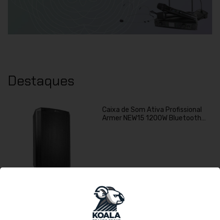
Destaques
Caixa de Som Ativa Profissional
Armer NEW15 1200W Bluetooth
Bivolt