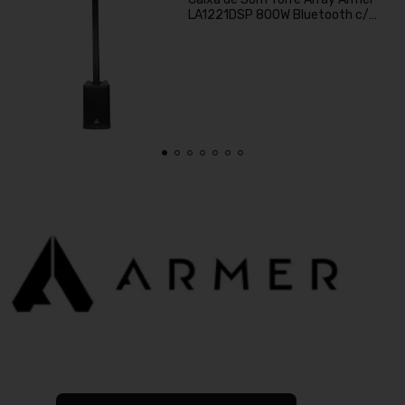
LA1221DSP 800W Bluetooth c/
Subwoofer 12" e DSP